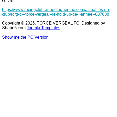
suivre :
https://www.racingclubranneelaguerche.com/actualites-du-
club/rcrg-c---torce-vergeal--le-hold-up-de-l-annee--807888
Copyright © 2026. TORCE VERGEAL FC. Designed by
Shape5.com
Joomla Templates
Show me the PC Version