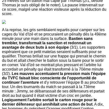
25 mètres sur un ballon mal capté par Thomas (2/1, désolé
Thomas je suis obligé de le noter). La pause intervenait sur
ce score, malgré une réaction visiteuse après la réduction du
score.
A la reprise, les gris semblaient repartis pour camper sur les
cages du Val d'Izé et se procuraient un pénalty dès la 49ème
minute pour une main dans la surface.
Bastien sans
trembler, transformait la sanction et redonnait un
avantage de deux buts à son équipe
(3/1). Les supporters
espéraient que ce petit matelas seraient suffisants pour se
qualifier. Thomas brillait sur une frappe qui prenait le chemin
du but et allait chercher le ballon sous la barre pour le sortir
en corner. Val d'Izé se montrait plus pressant et l'arbitre lui
accordait un pénalty qui était transformé à la 70ème minute
(3/2).
Les mauves accentuaient la pression mais l'équipe
du TVFC faisait bloc consciente de l'opportunité de
continuer l'aventure
et d'y retrouver l'équipe B au prochain
tour. Un des tournants du match se passait à la 73ème
minute : Jimmy, se débarrassait de ses défenseurs et partait
droit au but quand il était victime d'un croc en jambe.
Logiquement l'arbitre sortait le carton rouge pour le
dernier défenseur qui annihilait une action de but
. A dix,
les hommes du président Granger modifiaient l'option