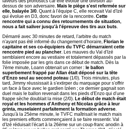
faveurs des pronostics car elle évolue une division au-
dessus de son adversaire.
Mais le piège s'est refermée sur
elle, balayée 3/0
. Quant à l'équipe C, elle recevait Val d'Izé
qui évolue en D3, donc favori de la rencontre.
Cette
rencontre qui a connu des retournements de situation,
nous a fait saliver jusqu'à l'épreuve des tirs aux buts
.
Démarré avec 30 minutes de retard, l'arbitre du match
n'ayant pas été informé du changement d'horaire,
Florian le
capitaine et ses co-équipiers du TVFC démarraient cette
rencontre pied au plancher
. Les mauves du Val d'Izé
semblaient encore au vestiaire et totalement dépassés par la
folie imposée par les gris dans ce début de match. Dès la
7ème minute, Loann obtenait un corner :
le ballon
superbement frappé par Allan était déposé sur la tête
d'Enzo seul au second poteau
(1/0). Trois minutes, plus
tard, Jimmy réussissait à s'extirper du marquage pour s'offrir
un face à face avec le gardien Izéen ; ce dernier gagnait son
duel mais le ballon revenait dans les pieds d'Enzo qui d'une
frappe sèche doublait la mise (2/0).
Le début de match était
royal et les hommes d'Anthony et Nicolas grâce à leur
grinta, muselaient parfaitement la formation adverse
.
Jusqu'à la 25ème minute, le TVFC maîtrisait le match mais
les premiers efforts commençaient à se faire ressentir. Val
d'Izé réduisait l'écart à la 26ème sur un coup-franc anodin à